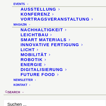
VSIL@Forum · Interzum
EVENTS
Guangzhou · China
AUSSTELLUNG
KONFERENZ
VORTRAGSVERANSTALTUNG
29. März 2023
MAGAZIN
NACHHALTIGKEIT
LEICHTBAU
SMART MATERIALS
INNOVATIVE FERTIGUNG
LICHT
MOBILITÄT
ROBOTIK
ENERGIE
DIGITALISIERUNG
FUTURE FOOD
NEWSLETTER
KONTAKT
SEARCH