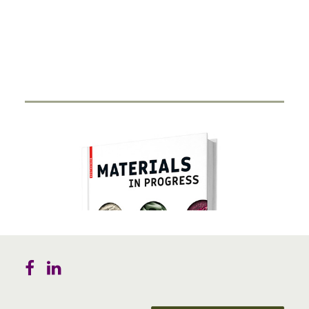
Durch Miniaturisierung von Sensorik und Antenne in
einen Ring haben Start-Ups…