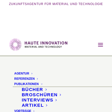
ZUKUNFTSAGENTUR FÜR MATERIAL UND TECHNOLOGIE
Home
Vorträge
Innovations for a Circular Interior Industry
AGENTUR
Innovations for a
REFERENZEN
PUBLIKATIONEN
Circular Interior
BÜCHER
BROSCHÜREN
Industry
INTERVIEWS
ARTIKEL
VORTRÄGE