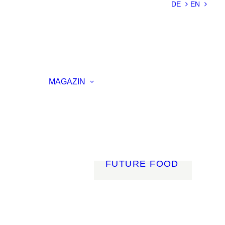
DE
EN
NACHHALTIGKEIT
LEICHTBAU
SMART
MATERIALS
INNOVATIVE
ELLUNG
FERTIGUNG
MAGAZIN
RENZ
LICHT
AGSVERANSTALTUNG
MOBILITÄT
ROBOTIK
ENERGIE
DIGITALISIERUNG
FUTURE FOOD