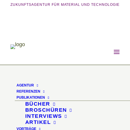
ZUKUNFTSAGENTUR FÜR MATERIAL UND TECHNOLOGIE
Home
Vorträge
Biozirkuläre Materialinnovationen für die
Möbelindustrie
AGENTUR
REFERENZEN
Biozirkuläre
PUBLIKATIONEN
BÜCHER
Materialinnovationen
BROSCHÜREN
INTERVIEWS
für die Möbelindustrie
ARTIKEL
VORTRÄGE