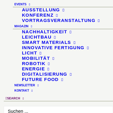
EVENTS
Designers Tower ·
AUSSTELLUNG
KONFERENZ
Passagen · Interior
VORTRAGSVERANSTALTUNG
Design Week Cologne ·
MAGAZIN
NACHHALTIGKEIT
Rufffactory Köln-
LEICHTBAU
SMART MATERIALS
Ehrenfeld
INNOVATIVE FERTIGUNG
LICHT
MOBILITÄT
13. Januar 2024, 18:00
ROBOTIK
ENERGIE
DIGITALISIERUNG
FUTURE FOOD
NEWSLETTER
KONTAKT
SEARCH