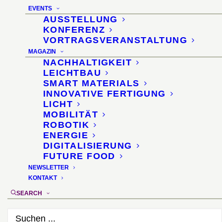
EVENTS
7th Forest & Wood
AUSSTELLUNG
KONFERENZ
Innovation Forum · Swiss
VORTRAGSVERANSTALTUNG
Krono Werk ·
MAGAZIN
NACHHALTIGKEIT
Wittstock/Dosse
LEICHTBAU
SMART MATERIALS
INNOVATIVE FERTIGUNG
22. Juni 2023
LICHT
MOBILITÄT
ROBOTIK
ENERGIE
DIGITALISIERUNG
FUTURE FOOD
NEWSLETTER
KONTAKT
SEARCH