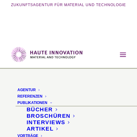
ZUKUNFTSAGENTUR FÜR MATERIAL UND TECHNOLOGIE
Home
Vorträge
Bio-zirkuläre Holzwerkstoffe und innovative
Alternativen
AGENTUR
REFERENZEN
Bio-zirkuläre
PUBLIKATIONEN
BÜCHER
Holzwerkstoffe und
BROSCHÜREN
INTERVIEWS
innovative Alternativen
ARTIKEL
VORTRÄGE