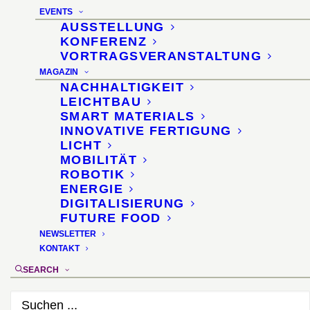
Interzum 2023 · Stage ·
EVENTS
Koelnmesse
AUSSTELLUNG
KONFERENZ
VORTRAGSVERANSTALTUNG
11. Mai 2023, 16:30–17:00
MAGAZIN
NACHHALTIGKEIT
LEICHTBAU
SMART MATERIALS
INNOVATIVE FERTIGUNG
LICHT
MOBILITÄT
ROBOTIK
ENERGIE
DIGITALISIERUNG
FUTURE FOOD
NEWSLETTER
KONTAKT
SEARCH