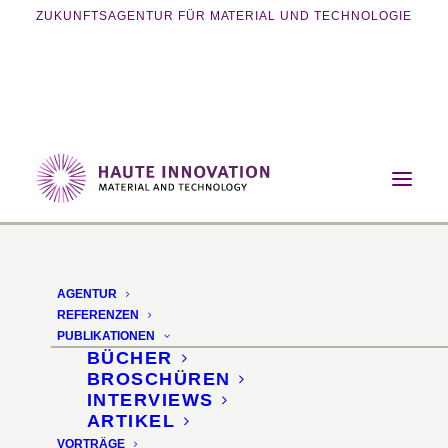
ZUKUNFTSAGENTUR FÜR MATERIAL UND TECHNOLOGIE
Home
Vorträge
Innovationen für die Kreislaufwirtschaft
AGENTUR
Sustainability Matters –
REFERENZEN
PUBLIKATIONEN
Innovationen für die
BÜCHER
BROSCHÜREN
Kreislaufwirtschaft
INTERVIEWS
ARTIKEL
VORTRÄGE