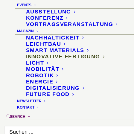
EVENTS
AUSSTELLUNG
KONFERENZ
VORTRAGSVERANSTALTUNG
MAGAZIN
NACHHALTIGKEIT
3D gedruckte
LEICHTBAU
SMART MATERIALS
Kaugummis
INNOVATIVE FERTIGUNG
LICHT
MOBILITÄT
ROBOTIK
Chemiekonzern stellt
ENERGIE
DIGITALISIERUNG
Food-Drucker für
FUTURE FOOD
NEWSLETTER
Kaugummirohmassen vor
KONTAKT
SEARCH
1. Januar 2017