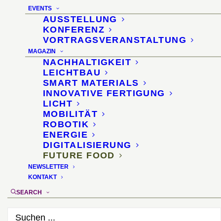
Farmcycle setzt auf
EVENTS
klimafreundliches
AUSSTELLUNG
KONFERENZ
Nutztierfutter aus
VORTRAGSVERANSTALTUNG
MAGAZIN
Insekten
NACHHALTIGKEIT
LEICHTBAU
SMART MATERIALS
27. Oktober 2021
INNOVATIVE FERTIGUNG
LICHT
MOBILITÄT
ROBOTIK
ENERGIE
DIGITALISIERUNG
FUTURE FOOD
NEWSLETTER
KONTAKT
SEARCH