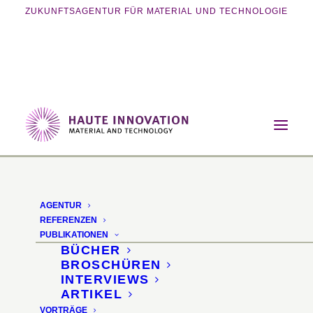
ZUKUNFTSAGENTUR FÜR MATERIAL UND TECHNOLOGIE
Home
Magazin
Future Food
Soldatenfliege als Proteinquelle
AGENTUR
Soldatenfliegen als
REFERENZEN
PUBLIKATIONEN
Proteinquelle
BÜCHER
BROSCHÜREN
INTERVIEWS
Bremer Start-Up
ARTIKEL
VORTRÄGE