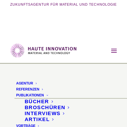
ZUKUNFTSAGENTUR FÜR MATERIAL UND TECHNOLOGIE
Home
Events
Ausstellung
Materials4Future
AGENTUR
Materials4Future
REFERENZEN
PUBLIKATIONEN
BÜCHER
Sonderfläche zu
BROSCHÜREN
INTERVIEWS
nachhaltigen
ARTIKEL
VORTRÄGE