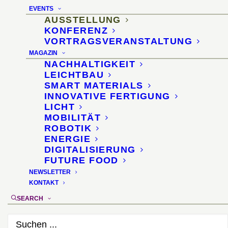
Materialinnovationen für
EVENTS
das Arbeiten der Zukunft
AUSSTELLUNG
KONFERENZ
VORTRAGSVERANSTALTUNG
25.–29. Oktober 2022, Köln
MAGAZIN
NACHHALTIGKEIT
Ort
:
Orgatec 2022, Halle 6
LEICHTBAU
Veranstalter
:
Koelnmesse
SMART MATERIALS
INNOVATIVE FERTIGUNG
Materialauswahl und Didaktik
: Hon.-Prof. Dr.
LICHT
Sascha Peters
MOBILITÄT
Ausstellungsdesign
: Diana Drewes
ROBOTIK
ENERGIE
DIGITALISIERUNG
FUTURE FOOD
NEWSLETTER
KONTAKT
SEARCH