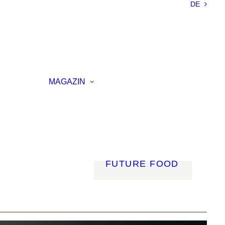
DE
NACHHALTIGKEIT
LEICHTBAU
SMART
MATERIALS
INNOVATIVE
ELLUNG
FERTIGUNG
MAGAZIN
RENZ
LICHT
AGSVERANSTALTUNG
MOBILITÄT
ROBOTIK
ENERGIE
DIGITALISIERUNG
FUTURE FOOD