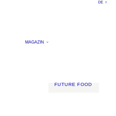
DE
NACHHALTIGKEIT
LEICHTBAU
SMART
MATERIALS
INNOVATIVE
ELLUNG
FERTIGUNG
MAGAZIN
RENZ
LICHT
AGSVERANSTALTUNG
MOBILITÄT
ROBOTIK
ENERGIE
DIGITALISIERUNG
FUTURE FOOD