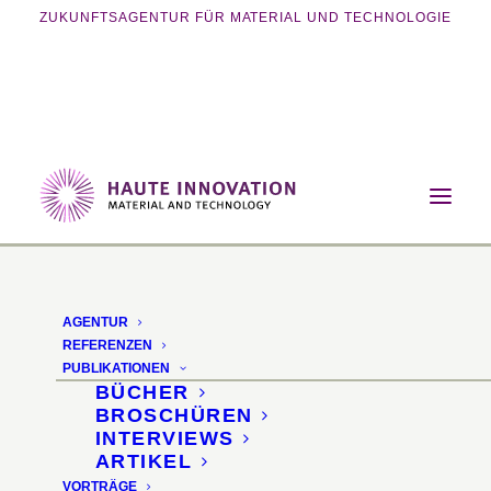
ZUKUNFTSAGENTUR FÜR MATERIAL UND TECHNOLOGIE
Home
Magazin
Leichtbau
Biobasierte Carbonfasern
AGENTUR
Biobasierte
REFERENZEN
PUBLIKATIONEN
Carbonfasern
BÜCHER
BROSCHÜREN
INTERVIEWS
Pilotanlage soll
ARTIKEL
VORTRÄGE