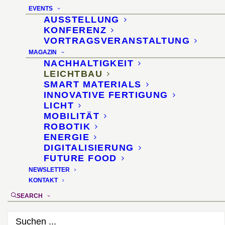
industrielle Produktion
EVENTS
von Hochleistungsfasern
AUSSTELLUNG
KONFERENZ
ermöglichen
VORTRAGSVERANSTALTUNG
MAGAZIN
NACHHALTIGKEIT
7. Mai 2026
LEICHTBAU
SMART MATERIALS
INNOVATIVE FERTIGUNG
LICHT
MOBILITÄT
ROBOTIK
ENERGIE
DIGITALISIERUNG
FUTURE FOOD
NEWSLETTER
KONTAKT
SEARCH