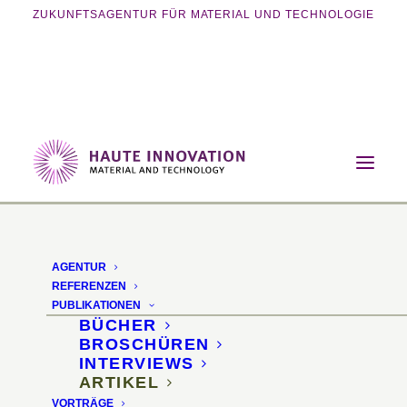
ZUKUNFTSAGENTUR FÜR MATERIAL UND TECHNOLOGIE
Home
Publikationen
Artikel
Zirkuläre Reststoffe im Hotelzimmer
AGENTUR
Zirkuläre Reststoffe für
REFERENZEN
PUBLIKATIONEN
Hotelzimmer
BÜCHER
BROSCHÜREN
INTERVIEWS
md Kolumne:
ARTIKEL
VORTRÄGE