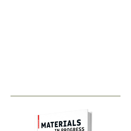
DIGITALISIERUNG
Smart Ring
27. FEBRUAR 2024
Durch Miniaturisierung von Sensorik und Antenne in
einen Ring haben Start-Ups…