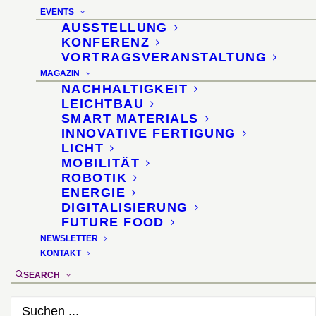
Nachhaltigkeit heute
EVENTS
AUSSTELLUNG
KONFERENZ
VORTRAGSVERANSTALTUNG
MAGAZIN
NACHHALTIGKEIT
LEICHTBAU
md Magazin
SMART MATERIALS
3-4 2024
INNOVATIVE FERTIGUNG
LICHT
MOBILITÄT
ROBOTIK
Verlag
ENERGIE
Konradin Medien
(Stuttgart)
DIGITALISIERUNG
FUTURE FOOD
NEWSLETTER
AKTUELLES MD MAGAZIN
KONTAKT
SEARCH