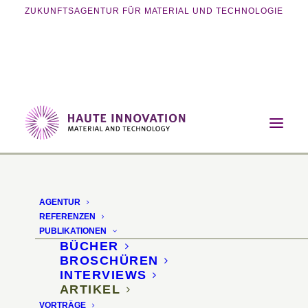
ZUKUNFTSAGENTUR FÜR MATERIAL UND TECHNOLOGIE
Home
Publikationen
Artikel
md Green Critic – Zellulosebasierte
Trendgeber
AGENTUR
REFERENZEN
Zellulosebasierte
PUBLIKATIONEN
BÜCHER
Trendgeber
BROSCHÜREN
INTERVIEWS
ARTIKEL
Green Critic Kolumne
VORTRÄGE