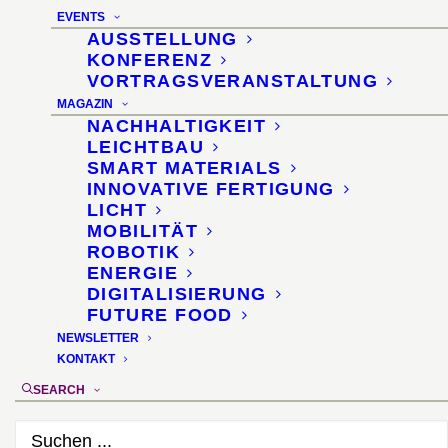
EVENTS
AUSSTELLUNG
KONFERENZ
VORTRAGSVERANSTALTUNG
MAGAZIN
NACHHALTIGKEIT
md Magazin
LEICHTBAU
SMART MATERIALS
3-2020
INNOVATIVE FERTIGUNG
LICHT
MOBILITÄT
Verlag
ROBOTIK
ENERGIE
Konradin Medien
(Stuttgart)
DIGITALISIERUNG
FUTURE FOOD
NEWSLETTER
GESAMTER ARTIKEL IM MD MAGAZIN
KONTAKT
SEARCH