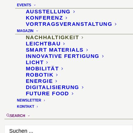
EVENTS
Gewinner des James
AUSSTELLUNG
KONFERENZ
Dyson Award 2023 stehen
VORTRAGSVERANSTALTUNG
fest
MAGAZIN
NACHHALTIGKEIT
LEICHTBAU
23. November 2023
SMART MATERIALS
INNOVATIVE FERTIGUNG
LICHT
MOBILITÄT
ROBOTIK
ENERGIE
DIGITALISIERUNG
FUTURE FOOD
NEWSLETTER
KONTAKT
SEARCH