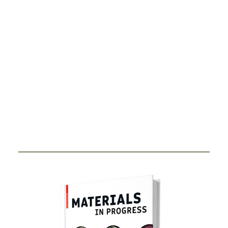
DIGITALISIERUNG
Smart Ring
27. FEBRUAR 2024
Durch Miniaturisierung von Sensorik und Antenne in
einen Ring haben Start-Ups…