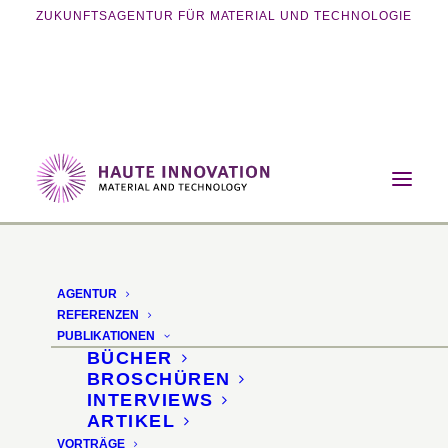
ZUKUNFTSAGENTUR FÜR MATERIAL UND TECHNOLOGIE
Home
Magazin
Nachhaltigkeit
Wandbeschichtung mit Altglas gewinnt
Nachhaltigkeitspreis
AGENTUR
REFERENZEN
Wandbeschichtung mit
PUBLIKATIONEN
BÜCHER
Altglas gewinnt
BROSCHÜREN
INTERVIEWS
Nachhaltigkeitspreis
ARTIKEL
VORTRÄGE