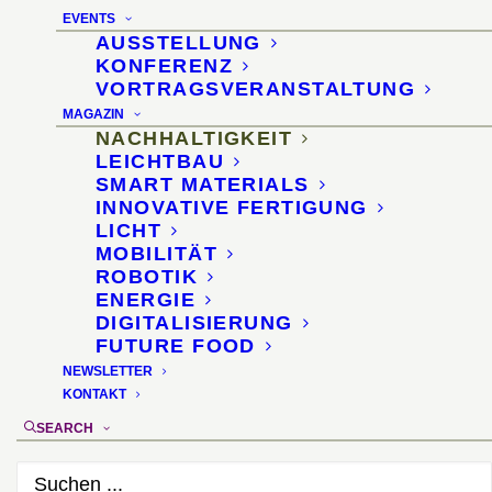
startet Produktion von
EVENTS
Stählen mit verminderter
AUSSTELLUNG
KONFERENZ
CO
-Intensität
VORTRAGSVERANSTALTUNG
2
MAGAZIN
NACHHALTIGKEIT
7. Oktober 2021
LEICHTBAU
SMART MATERIALS
INNOVATIVE FERTIGUNG
LICHT
MOBILITÄT
ROBOTIK
ENERGIE
DIGITALISIERUNG
FUTURE FOOD
NEWSLETTER
KONTAKT
SEARCH