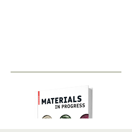
DIGITALISIERUNG
Smart Ring
27. FEBRUAR 2024
Durch Miniaturisierung von Sensorik und Antenne in
einen Ring haben Start-Ups…