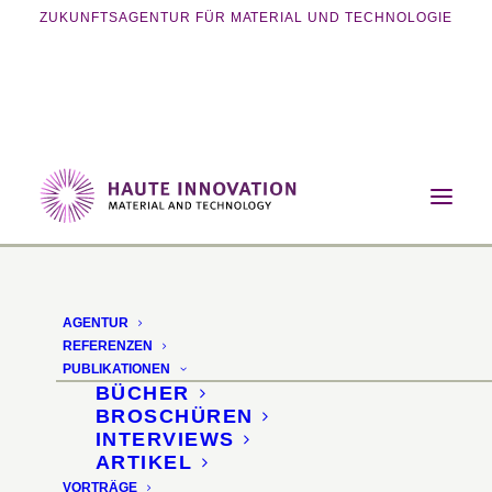
ZUKUNFTSAGENTUR FÜR MATERIAL UND TECHNOLOGIE
Home
Magazin
Nachhaltigkeit
Auf dem Weg zu klimaneutralem Stahl
AGENTUR
Auf dem Weg zu
REFERENZEN
PUBLIKATIONEN
klimaneutralem Stahl
BÜCHER
BROSCHÜREN
INTERVIEWS
thyssenkrupp Steel
ARTIKEL
VORTRÄGE