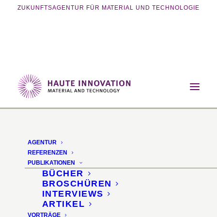
ZUKUNFTSAGENTUR FÜR MATERIAL UND TECHNOLOGIE
Home
Magazin
Nachhaltigkeit
Rebrush Reinigungsset mit Luffa
AGENTUR
Rebrush
REFERENZEN
PUBLIKATIONEN
BÜCHER
Reinigungsset aus der
BROSCHÜREN
INTERVIEWS
natürlichen
ARTIKEL
VORTRÄGE