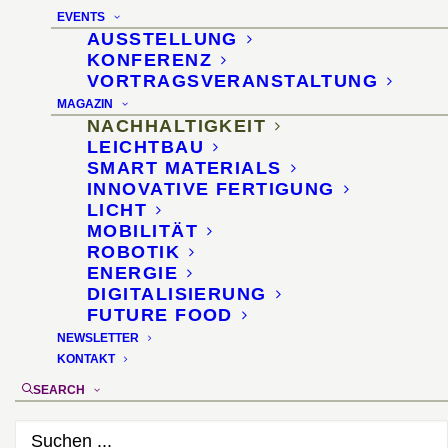
Schwammstruktur Luffa
EVENTS
AUSSTELLUNG
13. Februar 2019
KONFERENZ
VORTRAGSVERANSTALTUNG
MAGAZIN
NACHHALTIGKEIT
LEICHTBAU
SMART MATERIALS
INNOVATIVE FERTIGUNG
LICHT
MOBILITÄT
ROBOTIK
ENERGIE
DIGITALISIERUNG
FUTURE FOOD
NEWSLETTER
KONTAKT
SEARCH