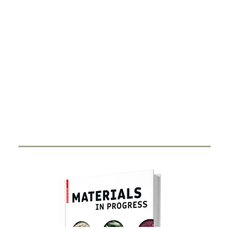
DIGITALISIERUNG
Smart Ring
27. FEBRUAR 2024
Durch Miniaturisierung von Sensorik und Antenne in
einen Ring haben Start-Ups…