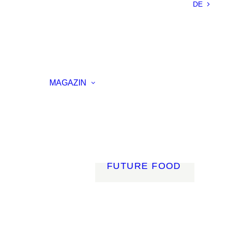
DE
NACHHALTIGKEIT
LEICHTBAU
SMART
MATERIALS
INNOVATIVE
ELLUNG
FERTIGUNG
MAGAZIN
RENZ
LICHT
AGSVERANSTALTUNG
MOBILITÄT
ROBOTIK
ENERGIE
DIGITALISIERUNG
FUTURE FOOD