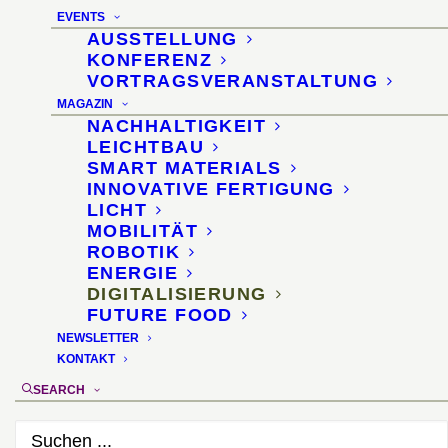
selbsttätig Reifendruck
EVENTS
AUSSTELLUNG
4. Oktober 2019
KONFERENZ
VORTRAGSVERANSTALTUNG
MAGAZIN
NACHHALTIGKEIT
LEICHTBAU
SMART MATERIALS
INNOVATIVE FERTIGUNG
LICHT
MOBILITÄT
ROBOTIK
ENERGIE
DIGITALISIERUNG
FUTURE FOOD
NEWSLETTER
KONTAKT
SEARCH