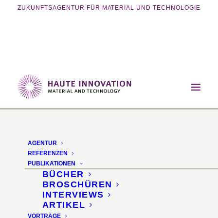
ZUKUNFTSAGENTUR FÜR MATERIAL UND TECHNOLOGIE
Home
Magazin
Digitalisierung
Continental C.A.R.E.
AGENTUR
Conti C.A.R.E.
REFERENZEN
PUBLIKATIONEN
Radkonzept
BÜCHER
BROSCHÜREN
INTERVIEWS
Smartes Rad reguliert
ARTIKEL
VORTRÄGE