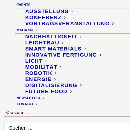
EVENTS
AUSSTELLUNG
KONFERENZ
VORTRAGSVERANSTALTUNG
MAGAZIN
NACHHALTIGKEIT
The Materials
LEICHTBAU
SMART MATERIALS
Revolution
INNOVATIVE FERTIGUNG
LICHT
MOBILITÄT
ROBOTIK
TheStadiumBusiness
ENERGIE
DIGITALISIERUNG
Design & Development
FUTURE FOOD
NEWSLETTER
Summit 2013 ·
KONTAKT
Nice/France
SEARCH