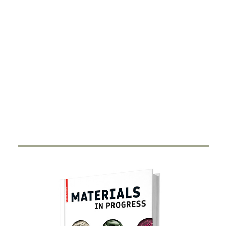
DIGITALISIERUNG
Smart Ring
27. FEBRUAR 2024
Durch Miniaturisierung von Sensorik und Antenne in
einen Ring haben Start-Ups…