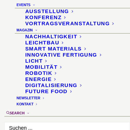
EVENTS
AUSSTELLUNG
KONFERENZ
VORTRAGSVERANSTALTUNG
MAGAZIN
NACHHALTIGKEIT
Potenziale des 4D-
LEICHTBAU
SMART MATERIALS
Printings
INNOVATIVE FERTIGUNG
LICHT
MOBILITÄT
ROBOTIK
FabCon 3.D Conference ·
ENERGIE
DIGITALISIERUNG
Messe Erfurt
FUTURE FOOD
NEWSLETTER
KONTAKT
20. Juni 2017
SEARCH