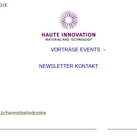
GIE
BÜCHER
AUSST
VORTRÄGE
EVENTS
BROSCHÜREN
KONFE
INTERVIEWS
VORTR
NEWSLETTER
KONTAKT
ARTIKEL
 Küchenmöbelindustrie