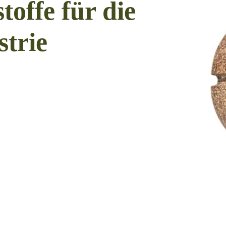
offe für die
trie