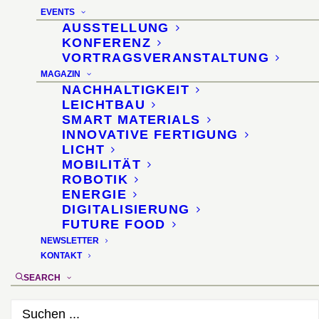
EVENTS
AUSSTELLUNG
KONFERENZ
VORTRAGSVERANSTALTUNG
MAGAZIN
NACHHALTIGKEIT
LEICHTBAU
SMART MATERIALS
Nachhaltige Materialien
INNOVATIVE FERTIGUNG
LICHT
und smarte Oberflächen
MOBILITÄT
ROBOTIK
für die Innenarchitektur
ENERGIE
DIGITALISIERUNG
FUTURE FOOD
Innenarchitektentag 2012
NEWSLETTER
KONTAKT
im Haus der Architekten,
SEARCH
Stuttgart