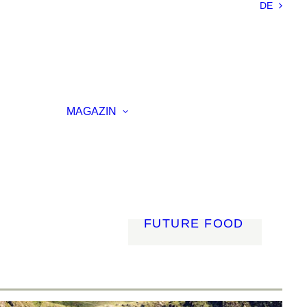
DE
NACHHALTIGKEIT
LEICHTBAU
SMART
MATERIALS
INNOVATIVE
ELLUNG
FERTIGUNG
MAGAZIN
RENZ
LICHT
AGSVERANSTALTUNG
MOBILITÄT
ROBOTIK
ENERGIE
DIGITALISIERUNG
FUTURE FOOD