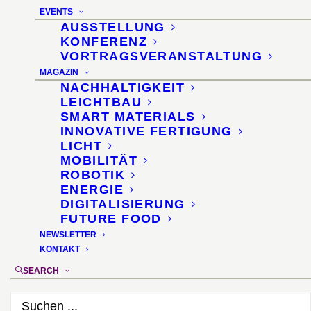
EVENTS
AUSSTELLUNG
KONFERENZ
VORTRAGSVERANSTALTUNG
MAGAZIN
NACHHALTIGKEIT
Material Innovation for
LEICHTBAU
SMART MATERIALS
Responsible Growth
INNOVATIVE FERTIGUNG
LICHT
MOBILITÄT
ROBOTIK
12th HSBC Conference ·
ENERGIE
DIGITALISIERUNG
Frankfurt
FUTURE FOOD
NEWSLETTER
KONTAKT
6. Februar 2017
SEARCH