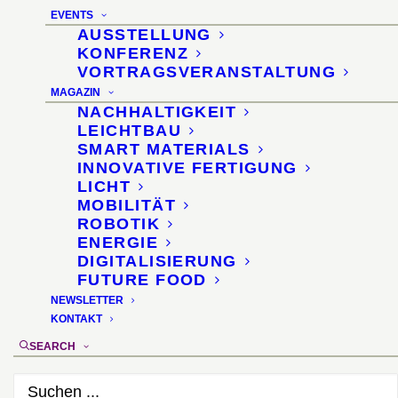
EVENTS
AUSSTELLUNG
KONFERENZ
VORTRAGSVERANSTALTUNG
MAGAZIN
NACHHALTIGKEIT
Innodex Materials
LEICHTBAU
SMART MATERIALS
Innovation 2017
INNOVATIVE FERTIGUNG
LICHT
MOBILITÄT
ROBOTIK
ELMIA Subcontractor ·
ENERGIE
DIGITALISIERUNG
Jönköping/Schweden
FUTURE FOOD
NEWSLETTER
KONTAKT
14.–17. November 2017
SEARCH