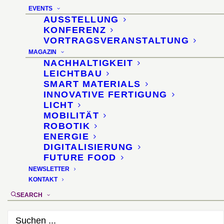
EVENTS
AUSSTELLUNG
KONFERENZ
VORTRAGSVERANSTALTUNG
MAGAZIN
NACHHALTIGKEIT
4D-Printing und
LEICHTBAU
SMART MATERIALS
Memory Materials
INNOVATIVE FERTIGUNG
LICHT
MOBILITÄT
ROBOTIK
Eisenwarenmesse 2018 ·
ENERGIE
DIGITALISIERUNG
KölnMesse
FUTURE FOOD
NEWSLETTER
KONTAKT
6. März 2018
SEARCH