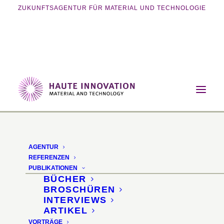
ZUKUNFTSAGENTUR FÜR MATERIAL UND TECHNOLOGIE
Home
Referenzen
Eventreihe „Material formt Produkt“
AGENTUR
Veranstaltungsreihe
REFERENZEN
PUBLIKATIONEN
"Material formt
BÜCHER
BROSCHÜREN
Produkt"
INTERVIEWS
ARTIKEL
VORTRÄGE