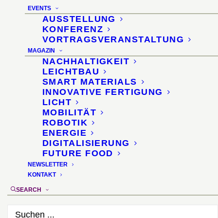
Netzwerkmaßnahme zur
EVENTS
Verkürzung
AUSSTELLUNG
KONFERENZ
materialbasierter
VORTRAGSVERANSTALTUNG
MAGAZIN
Innovationsprozesse
NACHHALTIGKEIT
LEICHTBAU
SMART MATERIALS
Auftraggeber
: Aktionslinie „Hessen Nanotech“
INNOVATIVE FERTIGUNG
des Hessischen Ministeriums für Wirtschaft,
LICHT
Verkehr und Landesentwicklung
MOBILITÄT
ROBOTIK
ENERGIE
DIGITALISIERUNG
FUTURE FOOD
NEWSLETTER
KONTAKT
SEARCH