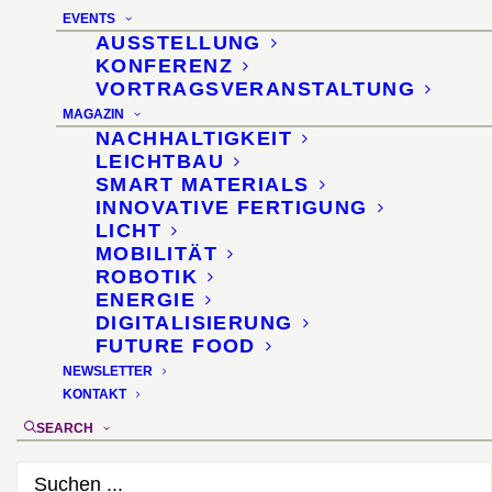
EVENTS
Richard Barth im
AUSSTELLUNG
KONFERENZ
Gespräch mit Dr. Sascha
VORTRAGSVERANSTALTUNG
Peters
MAGAZIN
NACHHALTIGKEIT
LEICHTBAU
Magazin material+technik 10/2016
SMART MATERIALS
INNOVATIVE FERTIGUNG
m+t Ritthammer Publishing
LICHT
MOBILITÄT
ROBOTIK
ENERGIE
DIGITALISIERUNG
FUTURE FOOD
NEWSLETTER
KONTAKT
SEARCH