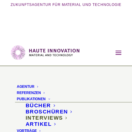
ZUKUNFTSAGENTUR FÜR MATERIAL UND TECHNOLOGIE
Home
Publikationen
Interviews
Algen könnten eine Ressource der Zukunft
sein
AGENTUR
REFERENZEN
Algen könnten eine
PUBLIKATIONEN
BÜCHER
Ressource der Zukunft
BROSCHÜREN
INTERVIEWS
sein
ARTIKEL
VORTRÄGE