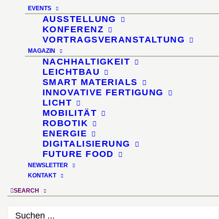
EVENTS
organischer Abfälle
AUSSTELLUNG
KONFERENZ
VORTRAGSVERANSTALTUNG
MAGAZIN
NACHHALTIGKEIT
LEICHTBAU
SMART MATERIALS
GRID 4 – Zeitschrift für Gestaltung
INNOVATIVE FERTIGUNG
LICHT
Mai 2013
MOBILITÄT
ROBOTIK
ENERGIE
DIGITALISIERUNG
FUTURE FOOD
Verlag
NEWSLETTER
Detail
(München)
KONTAKT
SEARCH