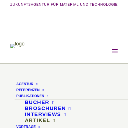
ZUKUNFTSAGENTUR FÜR MATERIAL UND TECHNOLOGIE
Home
Publikationen
Artikel
Spriessende Materialideen – Design auf Basis
organischer Abfälle
AGENTUR
REFERENZEN
Spriessende
PUBLIKATIONEN
BÜCHER
Materialideen
BROSCHÜREN
INTERVIEWS
ARTIKEL
Design auf Basis
VORTRÄGE