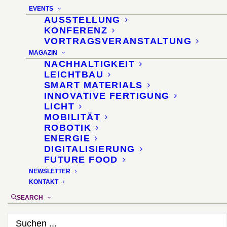
EVENTS
für Interior und Design
AUSSTELLUNG
KONFERENZ
VORTRAGSVERANSTALTUNG
MAGAZIN
NACHHALTIGKEIT
LEICHTBAU
SMART MATERIALS
md Magazin
INNOVATIVE FERTIGUNG
LICHT
4-2014
MOBILITÄT
ROBOTIK
ENERGIE
DIGITALISIERUNG
FUTURE FOOD
Verlag
NEWSLETTER
Konradin Medien
(Stuttgart)
KONTAKT
SEARCH