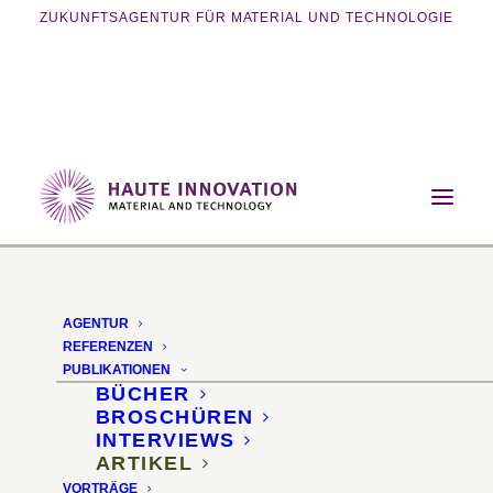
ZUKUNFTSAGENTUR FÜR MATERIAL UND TECHNOLOGIE
Home
Publikationen
Artikel
Materialien für alle Sinne – Intelligente
Werkstoffe für Interior und Design
AGENTUR
REFERENZEN
Materialien für alle
PUBLIKATIONEN
BÜCHER
Sinne
BROSCHÜREN
INTERVIEWS
ARTIKEL
Intelligente Werkstoffe
VORTRÄGE