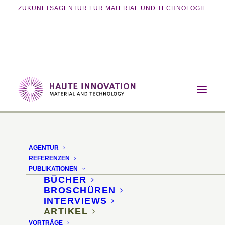
ZUKUNFTSAGENTUR FÜR MATERIAL UND TECHNOLOGIE
Home
Publikationen
Artikel
Kunststoffe machen mobil
AGENTUR
Kunststoffe machen
REFERENZEN
PUBLIKATIONEN
mobil
BÜCHER
BROSCHÜREN
INTERVIEWS
Innovative
ARTIKEL
VORTRÄGE