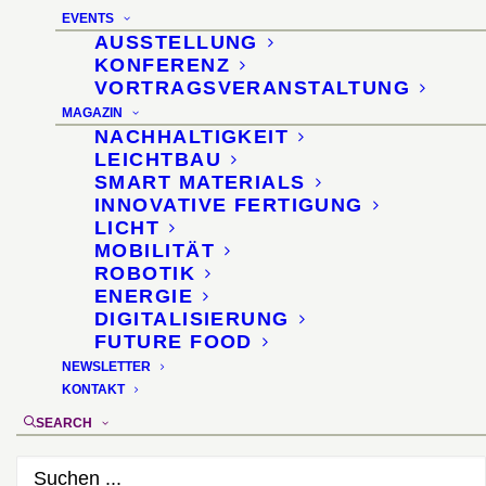
Polymertechnologie für
EVENTS
mobile Anwendungen
AUSSTELLUNG
KONFERENZ
VORTRAGSVERANSTALTUNG
MAGAZIN
NACHHALTIGKEIT
LEICHTBAU
SMART MATERIALS
INNOVATIVE FERTIGUNG
form 215
LICHT
Juli/August 2007
MOBILITÄT
ROBOTIK
ENERGIE
DIGITALISIERUNG
FUTURE FOOD
Verlag
NEWSLETTER
KONTAKT
Birkhäuser
(Basel)
SEARCH