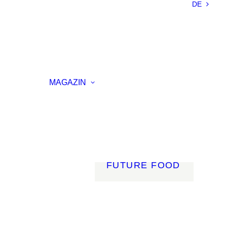
DE
NACHHALTIGKEIT
LEICHTBAU
SMART
MATERIALS
INNOVATIVE
ELLUNG
FERTIGUNG
MAGAZIN
RENZ
LICHT
AGSVERANSTALTUNG
MOBILITÄT
ROBOTIK
ENERGIE
DIGITALISIERUNG
FUTURE FOOD