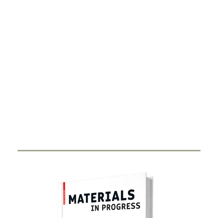
DIGITALISIERUNG
Smart Ring
27. FEBRUAR 2024
Durch Miniaturisierung von Sensorik und Antenne in
einen Ring haben Start-Ups…