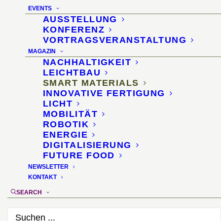
EVENTS
Wandflächen für
AUSSTELLUNG
KONFERENZ
Interiordesigner
VORTRAGSVERANSTALTUNG
MAGAZIN
13. Februar 2014
NACHHALTIGKEIT
LEICHTBAU
SMART MATERIALS
INNOVATIVE FERTIGUNG
LICHT
MOBILITÄT
ROBOTIK
ENERGIE
DIGITALISIERUNG
FUTURE FOOD
NEWSLETTER
KONTAKT
SEARCH