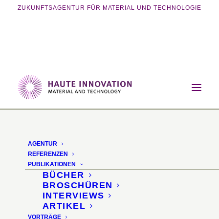
ZUKUNFTSAGENTUR FÜR MATERIAL UND TECHNOLOGIE
Home
Magazin
Smart Materials
Rossoacoustic Raumgliederungssystem mit
Akustisch wirksame Wandflächen
AGENTUR
REFERENZEN
Rossoacoustic
PUBLIKATIONEN
BÜCHER
Raumgliederungssystem
BROSCHÜREN
INTERVIEWS
ARTIKEL
Akustisch wirksame
VORTRÄGE