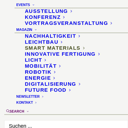
EVENTS
AUSSTELLUNG
KONFERENZ
VORTRAGSVERANSTALTUNG
MAGAZIN
NACHHALTIGKEIT
Feuerschutzfaser für
LEICHTBAU
SMART MATERIALS
Multifunktionsdecken
INNOVATIVE FERTIGUNG
LICHT
MOBILITÄT
ROBOTIK
PyroTex als universell
ENERGIE
DIGITALISIERUNG
einsetzbare Schutz- und
FUTURE FOOD
NEWSLETTER
Sicherheitsfaser
KONTAKT
SEARCH
16. September 2021