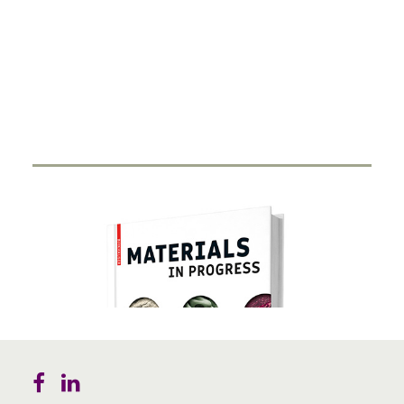
Smart Ring
27. FEBRUAR 2024
Durch Miniaturisierung von Sensorik und Antenne in
einen Ring haben Start-Ups…