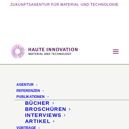
ZUKUNFTSAGENTUR FÜR MATERIAL UND TECHNOLOGIE
Home
Magazin
Nachhaltigkeit
VEIO textile Schalen
AGENTUR
VEIO textile Schalen
REFERENZEN
PUBLIKATIONEN
BÜCHER
Drechseln von Alttextilien
BROSCHÜREN
INTERVIEWS
ARTIKEL
15. April 2013
VORTRÄGE