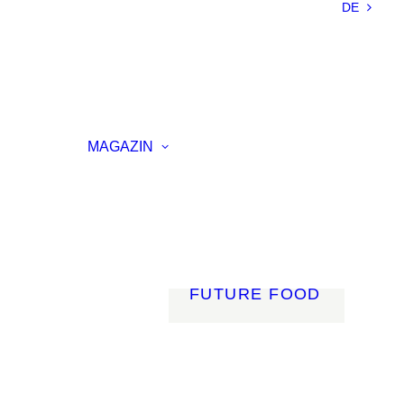
DE
NACHHALTIGKEIT
LEICHTBAU
SMART
MATERIALS
INNOVATIVE
ELLUNG
FERTIGUNG
MAGAZIN
RENZ
LICHT
AGSVERANSTALTUNG
MOBILITÄT
ROBOTIK
ENERGIE
DIGITALISIERUNG
FUTURE FOOD