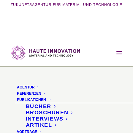
ZUKUNFTSAGENTUR FÜR MATERIAL UND TECHNOLOGIE
Home
Magazin
Nachhaltigkeit
Rhabarber-Leder
AGENTUR
Rhabarber-Leder
REFERENZEN
PUBLIKATIONEN
BÜCHER
Gerben mit Extrakten
BROSCHÜREN
INTERVIEWS
aus der Wurzel der
ARTIKEL
VORTRÄGE