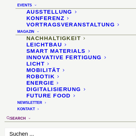
Rhabarberpflanze
EVENTS
AUSSTELLUNG
20. August 2012
KONFERENZ
VORTRAGSVERANSTALTUNG
MAGAZIN
NACHHALTIGKEIT
LEICHTBAU
SMART MATERIALS
INNOVATIVE FERTIGUNG
LICHT
MOBILITÄT
ROBOTIK
ENERGIE
DIGITALISIERUNG
FUTURE FOOD
NEWSLETTER
KONTAKT
SEARCH