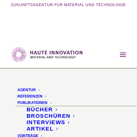
ZUKUNFTSAGENTUR FÜR MATERIAL UND TECHNOLOGIE
Home
Magazin
Nachhaltigkeit
Neptunbälle – Wärmedämmung aus dem Meer
AGENTUR
Neptunbälle
REFERENZEN
PUBLIKATIONEN
BÜCHER
Wärmedämmung aus
BROSCHÜREN
INTERVIEWS
dem Meer
ARTIKEL
VORTRÄGE