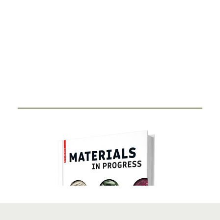
DIGITALISIERUNG
Smart Ring
27. FEBRUAR 2024
Durch Miniaturisierung von Sensorik und Antenne in
einen Ring haben Start-Ups…