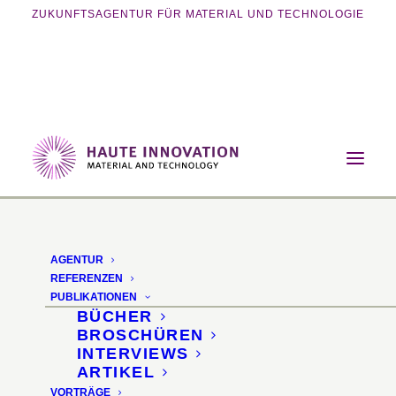
ZUKUNFTSAGENTUR FÜR MATERIAL UND TECHNOLOGIE
Home
Magazin
Nachhaltigkeit
Kleidung aus antibakteriellen
Milchproteinfasern
AGENTUR
REFERENZEN
Kleidung aus
PUBLIKATIONEN
BÜCHER
Milchproteinfasern
BROSCHÜREN
INTERVIEWS
ARTIKEL
Antibakterielle Textilien
VORTRÄGE