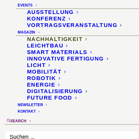
EVENTS
auf Basis eines
AUSSTELLUNG
KONFERENZ
nachhaltigen
VORTRAGSVERANSTALTUNG
Produktionsverfahrens
MAGAZIN
NACHHALTIGKEIT
LEICHTBAU
16. Juli 2011
SMART MATERIALS
INNOVATIVE FERTIGUNG
LICHT
MOBILITÄT
ROBOTIK
ENERGIE
DIGITALISIERUNG
FUTURE FOOD
NEWSLETTER
KONTAKT
SEARCH