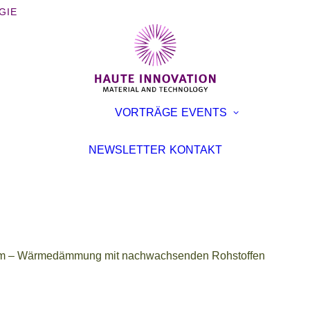
GIE
BÜCHER
AUSST
VORTRÄGE
EVENTS
BROSCHÜREN
KONFE
INTERVIEWS
VORTR
NEWSLETTER
KONTAKT
ARTIKEL
m – Wärmedämmung mit nachwachsenden Rohstoffen