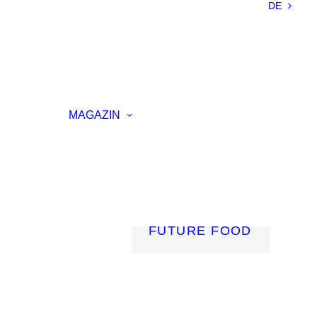
DE
NACHHALTIGKEIT
LEICHTBAU
SMART
MATERIALS
INNOVATIVE
ELLUNG
FERTIGUNG
MAGAZIN
RENZ
LICHT
AGSVERANSTALTUNG
MOBILITÄT
ROBOTIK
ENERGIE
DIGITALISIERUNG
FUTURE FOOD