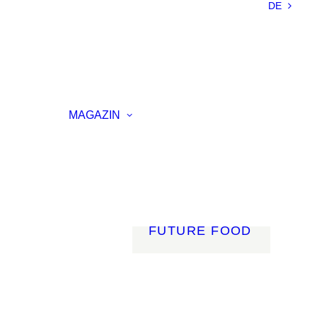
DE
NACHHALTIGKEIT
LEICHTBAU
SMART
MATERIALS
INNOVATIVE
ELLUNG
FERTIGUNG
MAGAZIN
RENZ
LICHT
AGSVERANSTALTUNG
MOBILITÄT
ROBOTIK
ENERGIE
DIGITALISIERUNG
FUTURE FOOD