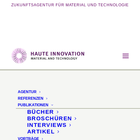
ZUKUNFTSAGENTUR FÜR MATERIAL UND TECHNOLOGIE
Home
Magazin
Nachhaltigkeit
Dining-Chair Artichoke Distel
AGENTUR
Dining-Chair Artichoke
REFERENZEN
PUBLIKATIONEN
Distel
BÜCHER
BROSCHÜREN
INTERVIEWS
Biologisch abbaubare
ARTIKEL
VORTRÄGE