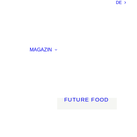
DE
NACHHALTIGKEIT
LEICHTBAU
SMART
MATERIALS
INNOVATIVE
ELLUNG
FERTIGUNG
MAGAZIN
RENZ
LICHT
AGSVERANSTALTUNG
MOBILITÄT
ROBOTIK
ENERGIE
DIGITALISIERUNG
FUTURE FOOD