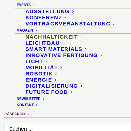
Zellstoff aus
EVENTS
landwirtschaftlichen
AUSSTELLUNG
KONFERENZ
Reststoffen
VORTRAGSVERANSTALTUNG
MAGAZIN
NACHHALTIGKEIT
27. Februar 2021
LEICHTBAU
SMART MATERIALS
INNOVATIVE FERTIGUNG
LICHT
MOBILITÄT
ROBOTIK
ENERGIE
DIGITALISIERUNG
FUTURE FOOD
NEWSLETTER
KONTAKT
SEARCH