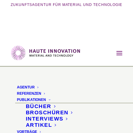
ZUKUNFTSAGENTUR FÜR MATERIAL UND TECHNOLOGIE
Home
Magazin
Nachhaltigkeit
Papier aus Ananasblättern
AGENTUR
Papier aus
REFERENZEN
PUBLIKATIONEN
Ananasblättern
BÜCHER
BROSCHÜREN
INTERVIEWS
Alternative zu Holz als
ARTIKEL
VORTRÄGE