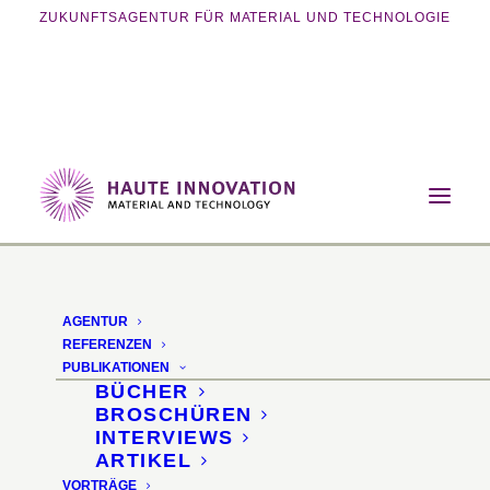
ZUKUNFTSAGENTUR FÜR MATERIAL UND TECHNOLOGIE
Home
Magazin
Licht
SUPA wireless – drahtloses Licht
AGENTUR
SUPA wireless –
REFERENZEN
PUBLIKATIONEN
drahtloses Licht
BÜCHER
BROSCHÜREN
INTERVIEWS
Energieübertragung per
ARTIKEL
VORTRÄGE