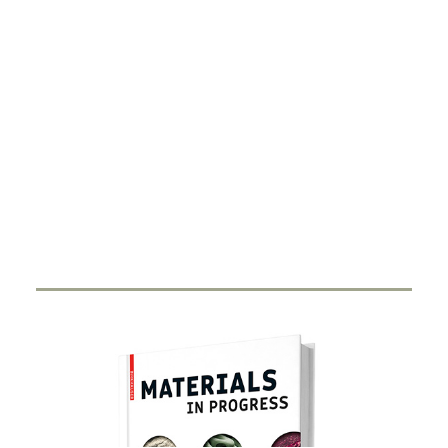
DIGITALISIERUNG
Smart Ring
27. FEBRUAR 2024
Durch Miniaturisierung von Sensorik und Antenne in
einen Ring haben Start-Ups…