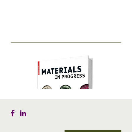
Durch Miniaturisierung von Sensorik und Antenne in
einen Ring haben Start-Ups…