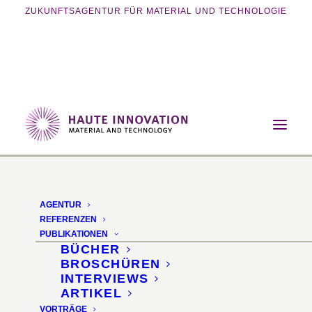
ZUKUNFTSAGENTUR FÜR MATERIAL UND TECHNOLOGIE
Home
Magazin
Innovative Fertigung
SolarSintern – 3D-Drucken mit Sonnenlicht
AGENTUR
SolarSintern
REFERENZEN
PUBLIKATIONEN
BÜCHER
3D-Drucken mit
BROSCHÜREN
INTERVIEWS
Sonnenlicht
ARTIKEL
VORTRÄGE