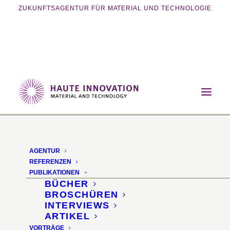
ZUKUNFTSAGENTUR FÜR MATERIAL UND TECHNOLOGIE
Home
Magazin
Innovative Fertigung
Miele-Zubehör aus dem 3D-Drucker
AGENTUR
Miele-Zubehör aus dem
REFERENZEN
PUBLIKATIONEN
3D-Drucker
BÜCHER
BROSCHÜREN
INTERVIEWS
Mit 3D4U bietet der
ARTIKEL
VORTRÄGE