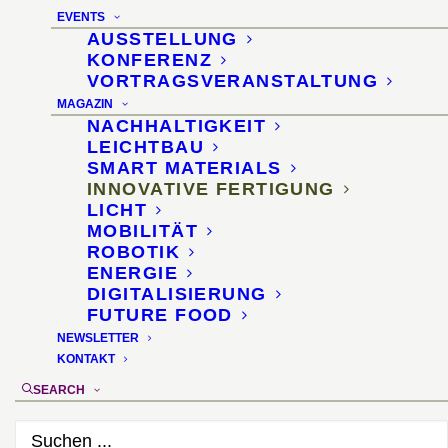
Hausgerätehersteller
EVENTS
exklusives Zubehör zum
AUSSTELLUNG
KONFERENZ
kostenlosen Download an
VORTRAGSVERANSTALTUNG
MAGAZIN
NACHHALTIGKEIT
07. Juni 2020
LEICHTBAU
SMART MATERIALS
INNOVATIVE FERTIGUNG
LICHT
MOBILITÄT
ROBOTIK
ENERGIE
DIGITALISIERUNG
FUTURE FOOD
NEWSLETTER
KONTAKT
SEARCH