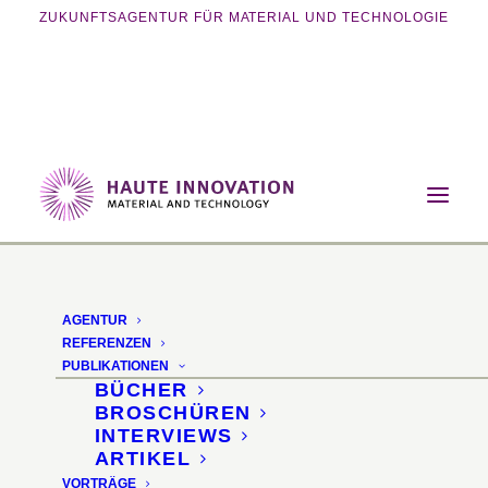
ZUKUNFTSAGENTUR FÜR MATERIAL UND TECHNOLOGIE
Home
Magazin
Innovative Fertigung
Kniterate – Digitale Strickmaschine für den
Hausgebrauch
AGENTUR
REFERENZEN
Kniterate
PUBLIKATIONEN
BÜCHER
BROSCHÜREN
Digitale Strickmaschine
INTERVIEWS
ARTIKEL
für den Hausgebrauch
VORTRÄGE