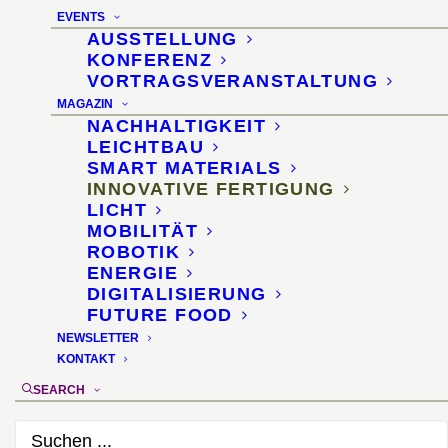
EVENTS
AUSSTELLUNG
KONFERENZ
VORTRAGSVERANSTALTUNG
MAGAZIN
NACHHALTIGKEIT
LEICHTBAU
SMART MATERIALS
Ceramic Woods
INNOVATIVE FERTIGUNG
LICHT
MOBILITÄT
Biomorphe Keramik auf
ROBOTIK
ENERGIE
Basis natürlicher
DIGITALISIERUNG
FUTURE FOOD
Holzstrukturen
NEWSLETTER
KONTAKT
SEARCH
5. November 2014