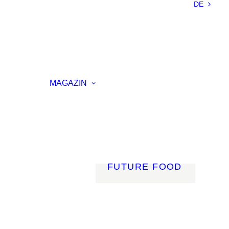
DE
NACHHALTIGKEIT
LEICHTBAU
SMART
MATERIALS
INNOVATIVE
ELLUNG
FERTIGUNG
MAGAZIN
RENZ
LICHT
AGSVERANSTALTUNG
MOBILITÄT
ROBOTIK
ENERGIE
DIGITALISIERUNG
FUTURE FOOD